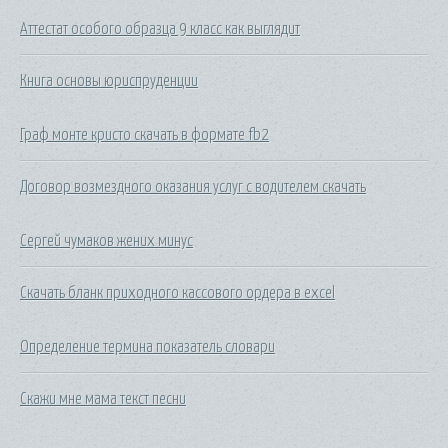
Аттестат особого образца 9 класс как выглядит
Книга основы юриспруденции
Граф монте кристо скачать в формате fb2
Договор возмездного оказания услуг с водителем скачать
Сергей чумаков жених минус
Скачать бланк приходного кассового ордера в excel
Определение термина показатель словари
Скажи мне мама текст песни