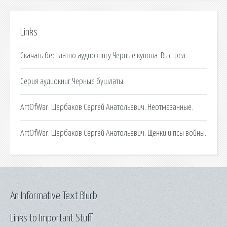
Links
Скачать бесплатно аудиокнигу Черные купола. Выстрел
Серия аудиокниг Черные бушлаты.
ArtOfWar. Щербаков Сергей Анатольевич. Неотмазанные.
ArtOfWar. Щербаков Сергей Анатольевич. Щенки и псы войны.
An Informative Text Blurb
Links to Important Stuff