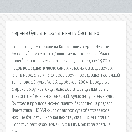
Черные бушлаты скачать книгу бесплатно
По аннотациям похоже на Конторовича серия "Черные
бушлаты". Там серия из 7 книг очень интересная. "Властелин
колец" - фантастическая эпопея, еще в середине 1970-х
годов вошедшая в число самых читаемых и издаваемых
книг в мире, спустя некоторое время породившая настоящий
толкиновский культ. No С.А.Щербаков, 2004 "Бородатые
старики и хрупкие юнцы, едва достигшие двадцати лет,
товарищи - без всяких различий. Аудиокнигу Черные купола.
Выстрел в прошлое можно скачать бесплатно из раздела
Фантастика. !НОВАЯ книга от автора супербестселлеров
Черные бушлаты и Черная пехота , ставших. Аннотация:
Повесть в рассказах. Бумажную книгу можно заказать на
Озоне.