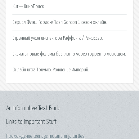
Кит — КиноПоиск.
Сериал Флэш Гордон/Flash Gordon 1 сезон онлайн.
Странный ужин инспектора Раффинга / Режиссер.
Скачать новые фильмы бесплатно через торрент в хорошем.
Онлайн игра Триумф: Рождение Империй.
An Informative Text Blurb
Links to Important Stuff
Прохождение teenage mutant ninja turtles