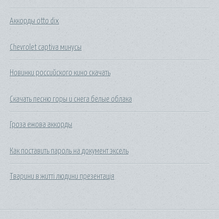
Аккорды otto dix
Chevrolet captiva минусы
Новинки российского кино скачать
Скачать песню горы и снега белые облака
Гроза ежова аккорды
Как поставить пароль на документ эксель
Тварини в житті людини презентація