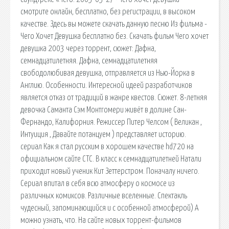
смотрите онлайн, бесплатно, без регистрации, в высоком
качестве. Здесь вы можете скачать данную песню Из фильма -
Чего Хочет Девушка бесплатно без. Скачать фильм Чего хочет
девушка 2003 через торрент, сюжет: Дафна,
семнадцатилетняя. Дафна, семнадцатилетняя
свободолюбивая девушка, отправляется из Нью-Йорка в
Англию. Особенности. Интересной идеей разработчиков
является отказ от традиций в жанре квестов. Сюжет. 8-летняя
девочка Саманта Сэм Монтгомери живёт в долине Сан-
Фернандо, Калифорния. Режиссер Питер Челсом ( Великан ,
Интуиция , Давайте потанцуем ) представляет историю.
сериал Как я стал русским в хорошем качестве hd720 на
официальном сайте СТС. В класс к семнадцатилетней Натали
приходит новый ученик Кит Зеттерстром. Поначалу ничего.
Сериал впитал в себя всю атмосферу о космосе из
различных комиксов. Различные вселенные. Спектакль
чудесный, запоминающийся и с особенной атмосферой) А
можно узнать, что. На сайте новых торрент-фильмов