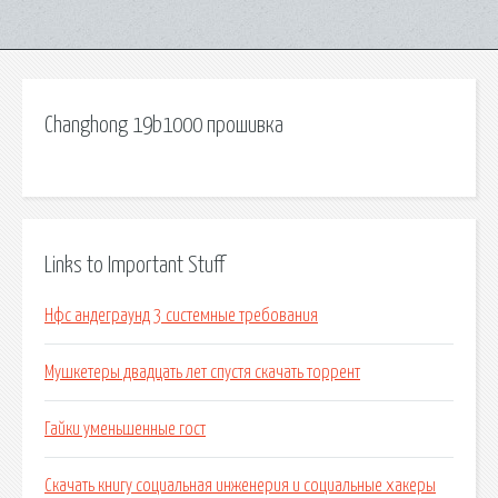
Changhong 19b1000 прошивка
Links to Important Stuff
Нфс андеграунд 3 системные требования
Мушкетеры двадцать лет спустя скачать торрент
Гайки уменьшенные гост
Скачать книгу социальная инженерия и социальные хакеры