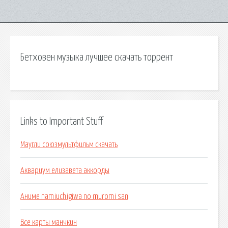
Бетховен музыка лучшее скачать торрент
Links to Important Stuff
Маугли союзмультфильм скачать
Аквариум елизавета аккорды
Аниме namiuchigiwa no muromi san
Все карты манчкин