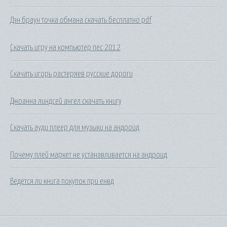
Дэн браун точка обмана скачать бесплатно pdf
Скачать игру на компьютер пес 2012
Скачать игорь растеряев русские дороги
Джоанна линдсей ангел скачать книгу
Скачать ауди плеер для музыки на андроид
Почему плей маркет не устанавливается на андроид
Ведется ли книга покупок при енвд