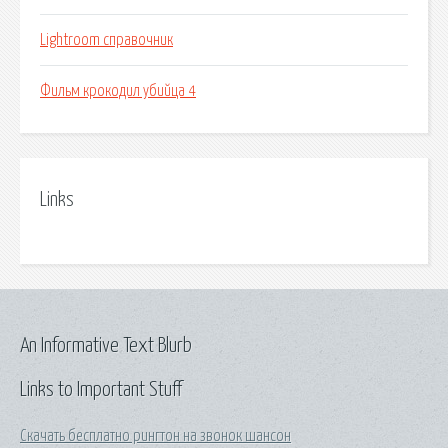
Lightroom справочник
Фильм крокодил убийца 4
Links
An Informative Text Blurb
Links to Important Stuff
Скачать бесплатно рингтон на звонок шансон