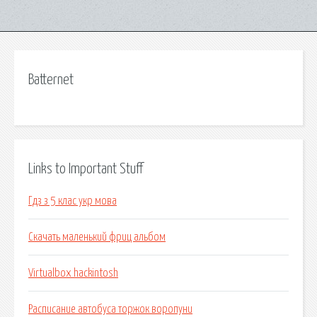
Batternet
Links to Important Stuff
Гдз з 5 клас укр мова
Скачать маленький фриц альбом
Virtualbox hackintosh
Расписание автобуса торжок воропуни