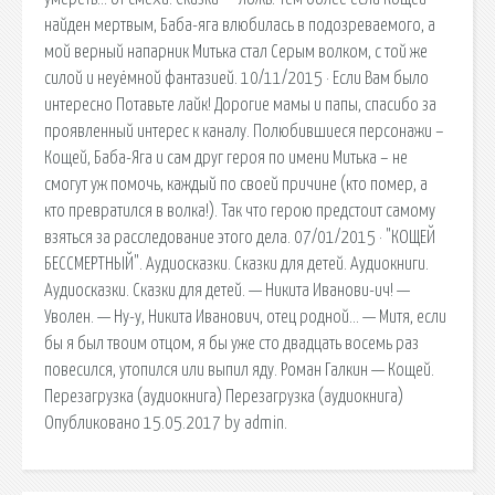
найден мертвым, Баба-яга влюбилась в подозреваемого, а
мой верный напарник Митька стал Серым волком, с той же
силой и неуёмной фантазией. 10/11/2015 · Если Вам было
интересно Потавьте лайк! Дорогие мамы и папы, спасибо за
проявленный интерес к каналу. Полюбившиеся персонажи –
Кощей, Баба-Яга и сам друг героя по имени Митька – не
смогут уж помочь, каждый по своей причине (кто помер, а
кто превратился в волка!). Так что герою предстоит самому
взяться за расследование этого дела. 07/01/2015 · "КОЩЕЙ
БЕССМЕРТНЫЙ". Аудиосказки. Сказки для детей. Аудиокниги.
Аудиосказки. Сказки для детей. — Никита Иванови-ич! —
Уволен. — Ну-у, Никита Иванович, отец родной… — Митя, если
бы я был твоим отцом, я бы уже сто двадцать восемь раз
повесился, утопился или выпил яду. Роман Галкин — Кощей.
Перезагрузка (аудиокнига) Перезагрузка (аудиокнига)
Опубликовано 15.05.2017 by admin.