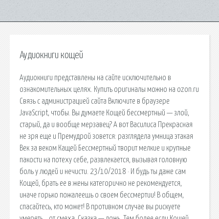
Аудиокниги кощей
Аудиокниги представлены на сайте исключительно в
ознакомительных целях. Купить оригиналы можно на ozon.ru
Связь с администрацией сайта Включите в браузере
JavaScript, чтобы. Вы думаете Кощей бессмертный — злой,
старый, да и вообще мерзавец? А вот Василиса Прекрасная
не зря еще и Премудрой зовется: разглядела умница этакая
Век за веком Кащей Бессмертный творит мелкие и крупные
пакости на потеху себе, развлекается, вызывая головную
боль у людей и нечисти. 23/10/2018 · И будь ты даже сам
Кощей, брать ее в жены категорично не рекомендуется,
иначе горько пожалеешь о своем бессмертии! В общем,
спасайтесь, кто может! В противном случае вы рискуете
умереть… от смеха. Сказка — ложь. Тем более если Кощей