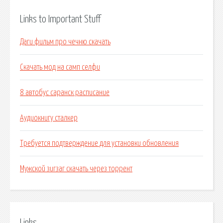
Links to Important Stuff
Даги фильм про чечню скачать
Скачать мод на самп селфи
8 автобус саранск расписание
Аудиокнигу сталкер
Требуется подтверждение для установки обновления
Мужской зигзаг скачать через торрент