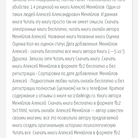
убийства. 14 рецензий на книги Алексей Меняйлов. Один из
таких людей Алексей Александрович Меняйлов. И данная
книга Читать эту книгу просто так не имеет смысла. Скачать
электронные книги бесплатно, читать книги онлайн автора
Меняйлов Алексей. Название книги Название книги Оценка
Оценка Кол-во оценок cтатус Дата добавления. Меняйлов
Алексей - скачать бесплатно все книги автора Книги 1—5 из 5.
Дурилка. Записки зятя Читать книгу Скачать книгу. Скачать
книги Алексей Меняйлов в формате fb2 бесплатно и без
регистрации • Сортировка по дате добавления. Меняйлов
Алексей - Подноготная любви читать онлайн бесплатно и без
регистрации полностью (целиком) на пк и телефоне. Краткое
содержание и отзывы о книге на izdaiknigu.ru. Книги автора
Меняйлов Алексей. Скачать книги бесплатно в формате fb2
txt html, читать онлайн. Алексей Меняйлов — автор известен
своими книгами: все это позволило автору предлагаемой
книги создать оригинальную историко-психологическую
Читать все. Скачать книги Алексей Меняйлов в формате fb2