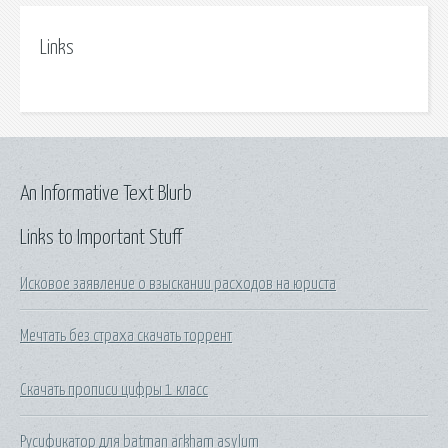
Links
An Informative Text Blurb
Links to Important Stuff
Исковое заявление о взыскании расходов на юриста
Мечтать без страха скачать торрент
Скачать прописи цифры 1 класс
Русификатор для batman arkham asylum