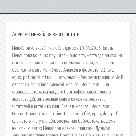
Алексей меняйлов книги читать
Меняйлов Алексей. Книги Владимир / 13.03.2016 Читать
Меняйлова конечно поучительно,но есть места,где он своими
высказываниями заставляет не уважать себя,как. Скачать
бесплатно книги Меняйлова Алексея в формате fb2, txt,
epub, pdf, mobi, rtf или читать онлайн без регистрации. A vid R
eaders.ru. Меняйлов Алексей. Алексей Меняйлов — на
странице автора вы найдёте биографию, список книг и
экранизаций, интересные факты из жизни, рецензии
читателей и цитаты из книг. Скачать Алексей Меняйлов -
Россия: Подноготная любви. бесплатно fb2, epub, doc, pdf
или читать книгу онлайн. Бесплатная библиотека, вашему
вниманию автор Меняйлов Алексей с книгами Дурилка.
Записки зятя главраввина, Понтий Пилат. Психоанализ не того