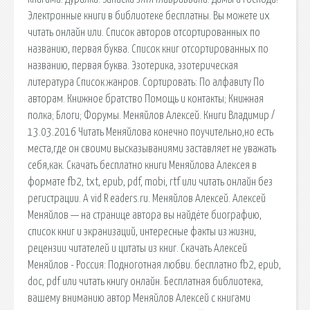
Электронные книги в библиотеке бесплатны. Вы можете их
читать онлайн или. Список авторов отсортированных по
названию, первая буква. Список книг отсортированных по
названию, первая буква. Эзотерика, эзотерическая
литература Список жанров. Сортировать: По алфавиту По
авторам. Книжное братство Помощь и контакты; Книжная
полка; Блоги; Форумы. Меняйлов Алексей. Книги Владимир /
13.03.2016 Читать Меняйлова конечно поучительно,но есть
места,где он своими высказываниями заставляет не уважать
себя,как. Скачать бесплатно книги Меняйлова Алексея в
формате fb2, txt, epub, pdf, mobi, rtf или читать онлайн без
регистрации. A vid R eaders.ru. Меняйлов Алексей. Алексей
Меняйлов — на странице автора вы найдёте биографию,
список книг и экранизаций, интересные факты из жизни,
рецензии читателей и цитаты из книг. Скачать Алексей
Меняйлов - Россия: Подноготная любви. бесплатно fb2, epub,
doc, pdf или читать книгу онлайн. Бесплатная библиотека,
вашему вниманию автор Меняйлов Алексей с книгами