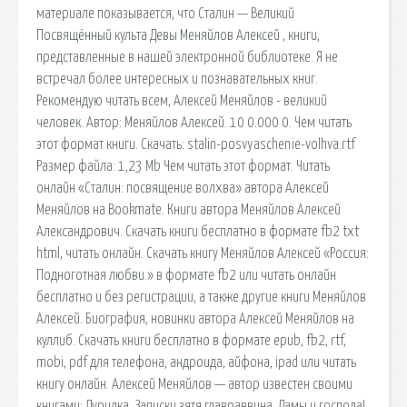
материале показывается, что Сталин — Великий
Посвящённый культа Девы Меняйлов Алексей , книги,
представленные в нашей электронной библиотеке. Я не
встречал более интересных и познавательных книг.
Рекомендую читать всем, Алексей Меняйлов - великий
человек. Автор: Меняйлов Алексей. 10 0.000 0. Чем читать
этот формат книги. Скачать: stalin-posvyaschenie-volhva.rtf
Размер файла: 1,23 Mb Чем читать этот формат. Читать
онлайн «Сталин: посвящение волхва» автора Алексей
Меняйлов на Bookmate. Книги автора Меняйлов Алексей
Александрович. Скачать книги бесплатно в формате fb2 txt
html, читать онлайн. Скачать книгу Меняйлов Алексей «Россия:
Подноготная любви.» в формате fb2 или читать онлайн
бесплатно и без регистрации, а также другие книги Меняйлов
Алексей. Биография, новинки автора Алексей Меняйлов на
куллиб. Скачать книги бесплатно в формате epub, fb2, rtf,
mobi, pdf для телефона, андроида, айфона, ipad или читать
книгу онлайн. Алексей Меняйлов — автор известен своими
книгами: Дурилка. Записки зятя главраввина. Дамы и господа!