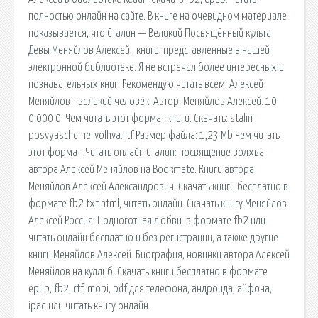
полностью онлайн на сайте. В книге на очевидном материале
показывается, что Сталин — Великий Посвящённый культа
Девы Меняйлов Алексей , книги, представленные в нашей
электронной библиотеке. Я не встречал более интересных и
познавательных книг. Рекомендую читать всем, Алексей
Меняйлов - великий человек. Автор: Меняйлов Алексей. 10
0.000 0. Чем читать этот формат книги. Скачать: stalin-
posvyaschenie-volhva.rtf Размер файла: 1,23 Mb Чем читать
этот формат. Читать онлайн Сталин: посвящение волхва
автора Алексей Меняйлов на Bookmate. Книги автора
Меняйлов Алексей Александрович. Скачать книги бесплатно в
формате fb2 txt html, читать онлайн. Скачать книгу Меняйлов
Алексей Россия: Подноготная любви. в формате fb2 или
читать онлайн бесплатно и без регистрации, а также другие
книги Меняйлов Алексей. Биография, новинки автора Алексей
Меняйлов на куллиб. Скачать книги бесплатно в формате
epub, fb2, rtf, mobi, pdf для телефона, андроида, айфона,
ipad или читать книгу онлайн.