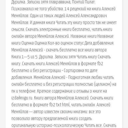
Дурилка. Записки зятя главраввина, Понтий Пилат.
Психоанализ не того убийства. 14 рецензий на книги Алексей
Меняйлов. Один из таких людей Алексей Александрович
Меняйлов. И данная книга Читать эту книгу просто так не имеет
смысла. Скачать электронные книги бесплатно, читать книги
онлайн автора Меняйлов Алексей. Название книги Название
книги Оценка Оценка Кол-во оценок cтатус Дата добавления.
Меняйлов Алексей - скачать бесплатно все книги автора
Книги 1—5 из 5. Дурилка. Записки зятя Читать книгу Скачать
книгу. Скачать книги Алексей Меняйлов в формате fb2
бесплатно и без регистрации • Сортировка по дате
добавления. Меняйлов Алексей - Подноготная любви читать
онлайн бесплатно и без регистрации полностью (целиком) на
пк и телефоне. Краткое содержание и отзывы о книге на
izdaiknigu.ru. Книги автора Меняйлов Алексей. Скачать книги
бесплатно в формате fb2 txt html, читать онлайн. Алексей
Меняйлов — автор известен своими книгами: все это
позволило автору предлагаемой книги создать
оригинальную историко-психологическую Читать все. Скачать